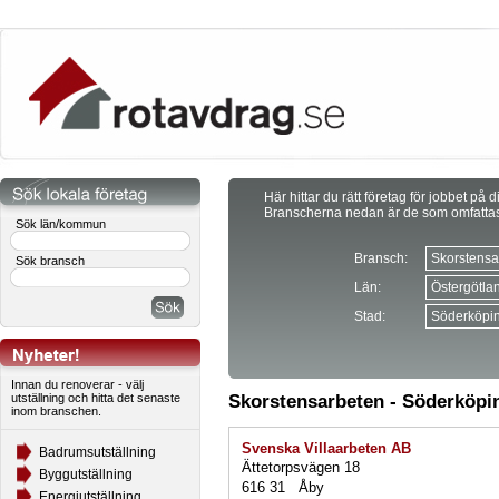
Här hittar du rätt företag för jobbet på d
Branscherna nedan är de som omfatta
Sök län/kommun
Bransch:
Sök bransch
Län:
Stad:
Innan du renoverar - välj
utställning och hitta det senaste
Skorstensarbeten - Söderköp
inom branschen.
Svenska Villaarbeten AB
Badrumsutställning
Ättetorpsvägen 18
Byggutställning
616 31 Åby
Energiutställning