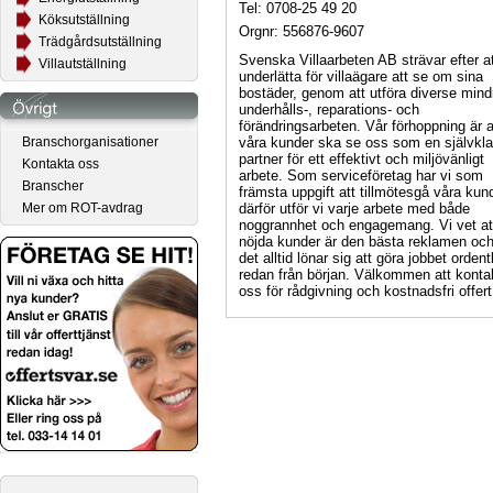
Tel: 0708-25 49 20
Köksutställning
Orgnr: 556876-9607
Trädgårdsutställning
Svenska Villaarbeten AB strävar efter a
Villautställning
underlätta för villaägare att se om sina
bostäder, genom att utföra diverse mind
underhålls-, reparations- och
förändringsarbeten. Vår förhoppning är a
våra kunder ska se oss som en självkla
Branschorganisationer
partner för ett effektivt och miljövänligt
Kontakta oss
arbete. Som serviceföretag har vi som
Branscher
främsta uppgift att tillmötesgå våra kun
därför utför vi varje arbete med både
Mer om ROT-avdrag
noggrannhet och engagemang. Vi vet at
nöjda kunder är den bästa reklamen och
det alltid lönar sig att göra jobbet ordentl
redan från början. Välkommen att konta
oss för rådgivning och kostnadsfri offert