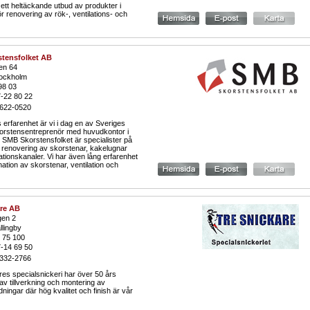
 ett heltäckande utbud av produkter i
r renovering av rök-, ventilations- och
tensfolket AB
en 64
ockholm
98 03
7-22 80 22
6622-0520
erfarenhet är vi i dag en av Sveriges
orstensentreprenör med huvudkontor i
 SMB Skorstensfolket är specialister på
h renovering av skorstenar, kakelugnar
ationskanaler. Vi har även lång erfarenhet
tion av skorstenar, ventilation och
are AB
en 2
lingby
6 75 100
7-14 69 50
6332-2766
res specialsnickeri har över 50 års
av tillverkning och montering av
dningar där hög kvalitet och finish är vår