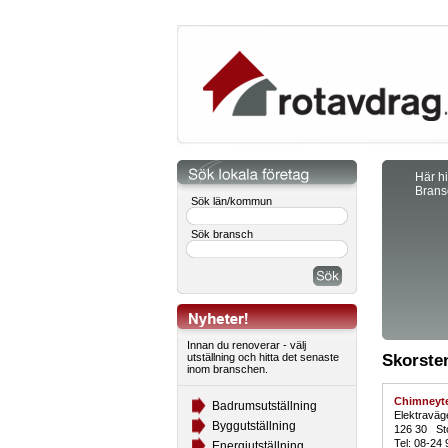
Här hi
Brans
Sök län/kommun
Sök bransch
Innan du renoverar - välj
utställning och hitta det senaste
Skorste
inom branschen.
Chimneyt
Badrumsutställning
Elektraväg
Byggutställning
126 30 St
Tel: 08-24 
Energiutställning