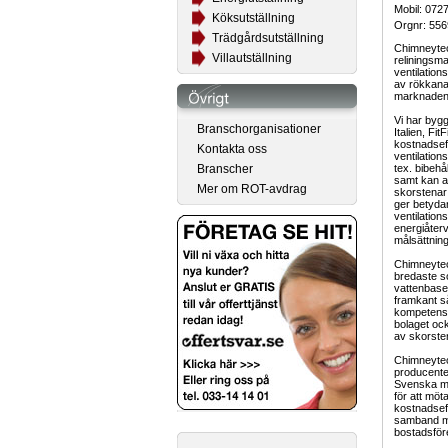
Mobil: 072
Köksutställning
Orgnr: 55
Trädgårdsutställning
Chimneytec
Villautställning
reliningsma
ventilation
av rökkana
marknaden
Vi har bygg
Branschorganisationer
Italien, Fi
kostnadsef
Kontakta oss
ventilatio
tex. bibehå
Branscher
samt kan ap
Mer om ROT-avdrag
skorstenar 
ger betyda
ventilation
energiåterv
målsättnin
Chimneyte
bredaste s
vattenbaser
framkant s
kompetens i
bolaget ock
av skorsten
Chimneytec
producente
Svenska ma
för att möt
kostnadseff
samband me
bostadsför