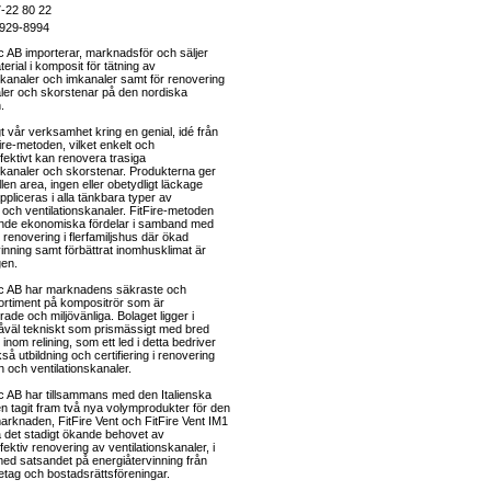
7-22 80 22
6929-8994
 AB importerar, marknadsför och säljer
terial i komposit för tätning av
skanaler och imkanaler samt för renovering
ler och skorstenar på den nordiska
.
t vår verksamhet kring en genial, idé från
tFire-metoden, vilket enkelt och
fektivt kan renovera trasiga
nskanaler och skorstenar. Produkterna ger
llen area, ingen eller obetydligt läckage
pliceras i alla tänkbara typer av
och ventilationskanaler. FitFire-metoden
nde ekonomiska fördelar i samband med
s renovering i flerfamiljshus där ökad
inning samt förbättrat inomhusklimat är
gen.
c AB har marknadens säkraste och
ortiment på kompositrör som är
ade och miljövänliga. Bolaget ligger i
åväl tekniskt som prismässigt med bred
nom relining, som ett led i detta bedriver
så utbildning och certifiering i renovering
 och ventilationskanaler.
 AB har tillsammans med den Italienska
n tagit fram två nya volymprodukter för den
rknaden, FitFire Vent och FitFire Vent IM1
a det stadigt ökande behovet av
ektiv renovering av ventilationskanaler, i
d satsandet på energiåtervinning från
etag och bostadsrättsföreningar.