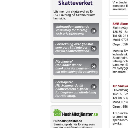
Vi erbjuder
komposit fö
imkanaler.
Läs mer om skatteavdrag för
ROT-avdrag på Skatteverkets
hemsida.
SMB Skors
Elektraväg
126 30 St
Tel: 08-24 
Mobil: 072
Orgnr: 55
Med 50-års 
ledande sk
Stockholm.
tätning oc
samt ventil
av nybyggna
imkanaler.
Tre Snick
Duvedsväg
162 65 Väl
Tel: 08-55
Mobil: 073
Orgnr: 55
Tre Snicka
erfarenhet 
specialinre
Hushallstjanster.se
styrka.
Samlingsplats för företag som
ger dig hushållsnära tjänster.