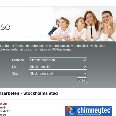
ttar du rätt företag för jobbet på din hemort, oavsett vad det är du vill ha fixat.
cherna nedan är de som omfattas av ROT-avdraget.
Bransch:
Län:
Stad:
nsarbeten - Stockholms stad
ec AB
en 64
ockholm
98 06