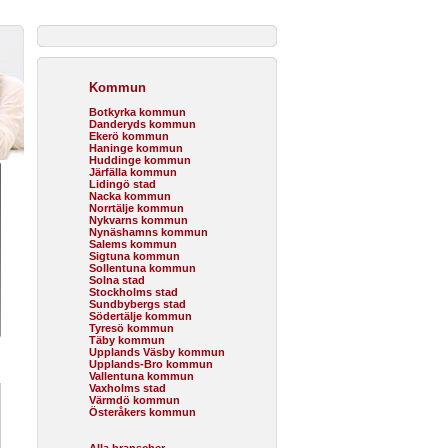
Kommun
Botkyrka kommun
Danderyds kommun
Ekerö kommun
Haninge kommun
Huddinge kommun
Järfälla kommun
Lidingö stad
Nacka kommun
Norrtälje kommun
Nykvarns kommun
Nynäshamns kommun
Salems kommun
Sigtuna kommun
Sollentuna kommun
Solna stad
Stockholms stad
Sundbybergs stad
Södertälje kommun
Tyresö kommun
Täby kommun
Upplands Väsby kommun
Upplands-Bro kommun
Vallentuna kommun
Vaxholms stad
Värmdö kommun
Österåkers kommun
Alla branscher