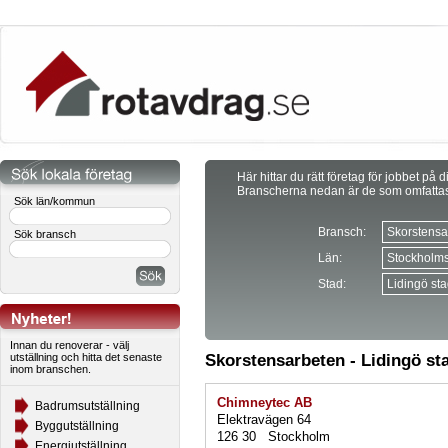
Här hittar du rätt företag för jobbet på d
Branscherna nedan är de som omfatta
Sök län/kommun
Bransch:
Sök bransch
Län:
Stad:
Innan du renoverar - välj
utställning och hitta det senaste
Skorstensarbeten - Lidingö st
inom branschen.
Chimneytec AB
Badrumsutställning
Elektravägen 64
Byggutställning
126 30 Stockholm
Energiutställning