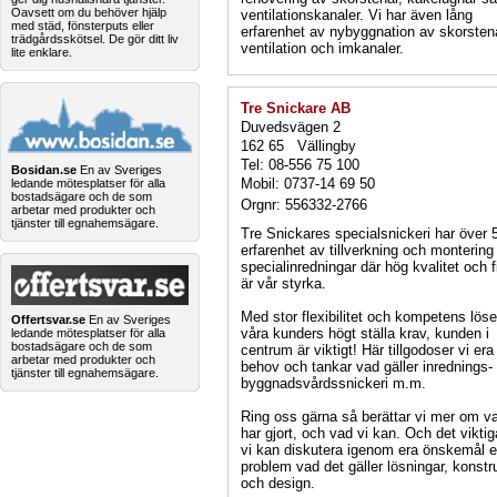
Oavsett om du behöver hjälp
ventilationskanaler. Vi har även lång
med städ, fönsterputs eller
erfarenhet av nybyggnation av skorsten
trädgårdsskötsel. De gör ditt liv
ventilation och imkanaler.
lite enklare.
Tre Snickare AB
Duvedsvägen 2
162 65 Vällingby
Tel: 08-556 75 100
Bosidan.se
En av Sveriges
Mobil: 0737-14 69 50
ledande mötesplatser för alla
bostadsägare och de som
Orgnr: 556332-2766
arbetar med produkter och
tjänster till egnahemsägare.
Tre Snickares specialsnickeri har över 
erfarenhet av tillverkning och montering
specialinredningar där hög kvalitet och f
är vår styrka.
Med stor flexibilitet och kompetens löse
Offertsvar.se
En av Sveriges
våra kunders högt ställa krav, kunden i
ledande mötesplatser för alla
bostadsägare och de som
centrum är viktigt! Här tillgodoser vi era
arbetar med produkter och
behov och tankar vad gäller inrednings-
tjänster till egnahemsägare.
byggnadsvårdssnickeri m.m.
Ring oss gärna så berättar vi mer om va
har gjort, och vad vi kan. Och det viktig
vi kan diskutera igenom era önskemål el
problem vad det gäller lösningar, konstr
och design.