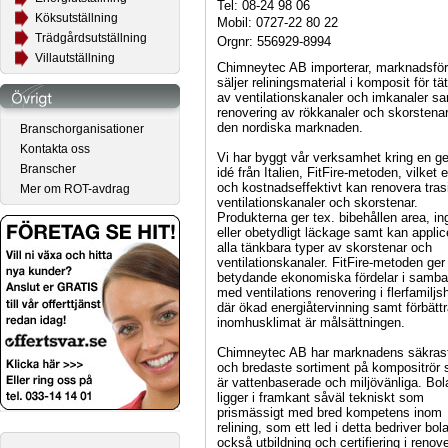
Tel: 08-24 98 06
Köksutställning
Mobil: 0727-22 80 22
Trädgårdsutställning
Orgnr: 556929-8994
Villautställning
Chimneytec AB importerar, marknadsfö
säljer reliningsmaterial i komposit för tä
av ventilationskanaler och imkanaler sa
renovering av rökkanaler och skorstena
den nordiska marknaden.
Branschorganisationer
Kontakta oss
Vi har byggt vår verksamhet kring en ge
Branscher
idé från Italien, FitFire-metoden, vilket 
och kostnadseffektivt kan renovera tras
Mer om ROT-avdrag
ventilationskanaler och skorstenar.
Produkterna ger tex. bibehållen area, in
eller obetydligt läckage samt kan applic
alla tänkbara typer av skorstenar och
ventilationskanaler. FitFire-metoden ger
betydande ekonomiska fördelar i samb
med ventilations renovering i flerfamiljs
där ökad energiåtervinning samt förbättr
inomhusklimat är målsättningen.
Chimneytec AB har marknadens säkras
och bredaste sortiment på kompositrör
är vattenbaserade och miljövänliga. Bol
ligger i framkant såväl tekniskt som
prismässigt med bred kompetens inom
relining, som ett led i detta bedriver bol
också utbildning och certifiering i renov