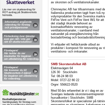
av skorsten och ventilationskanaler.
Chimneytec AB har tillsammans med d
Läs mer om skatteavdrag för
ROT-avdrag på Skatteverkets
Italienska producenten tagit fram två n
hemsida.
volymprodukter för den Svenska markn
FitFire Vent och FitFire Vent IM1 för at
det stadigt ökande behovet av
kostnadseffektiv renovering av
ventilationskanaler, i samband med
satsandet på energiåtervinning från
bostadsföretag och bostadsrättsförening
Vi erbjuder ett heltäckande utbud av
produkter i komposit för renovering av r
ventilations- och imkanaler.
SMB Skorstensfolket AB
Elektravägen 64
126 30 Stockholm
Tel: 08-24 98 03
Mobil: 0727-22 80 22
Orgnr: 556622-0520
Med 50-års erfarenhet är vi i dag en av
Sveriges ledande skorstensentreprenör
huvudkontor i Stockholm. SMB
Hushallstjanster.se
Skorstensfolket är specialister på tätni
Samlingsplats för företag som
renovering av skorstenar, kakelugnar s
ger dig hushållsnära tjänster.