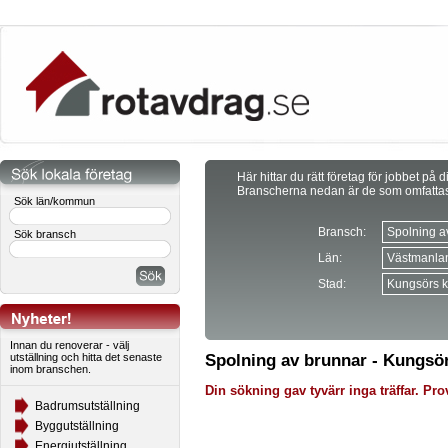
Här hittar du rätt företag för jobbet på d
Branscherna nedan är de som omfatta
Sök län/kommun
Bransch:
Sök bransch
Län:
Stad:
Innan du renoverar - välj
utställning och hitta det senaste
Spolning av brunnar - Kungs
inom branschen.
Din sökning gav tyvärr inga träffar. Prov
Badrumsutställning
Byggutställning
Energiutställning