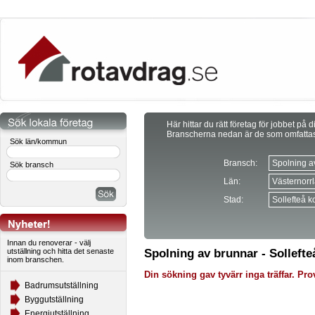
Här hittar du rätt företag för jobbet på d
Branscherna nedan är de som omfatta
Sök län/kommun
Bransch:
Sök bransch
Län:
Stad:
Innan du renoverar - välj
utställning och hitta det senaste
Spolning av brunnar - Sollef
inom branschen.
Din sökning gav tyvärr inga träffar. Prov
Badrumsutställning
Byggutställning
Energiutställning