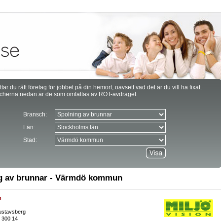
ttar du rätt företag för jobbet på din hemort, oavsett vad det är du vill ha fixat.
cherna nedan är de som omfattas av ROT-avdraget.
Bransch:
Län:
Stad:
g av brunnar - Värmdö kommun
n
stavsberg
0 300 14