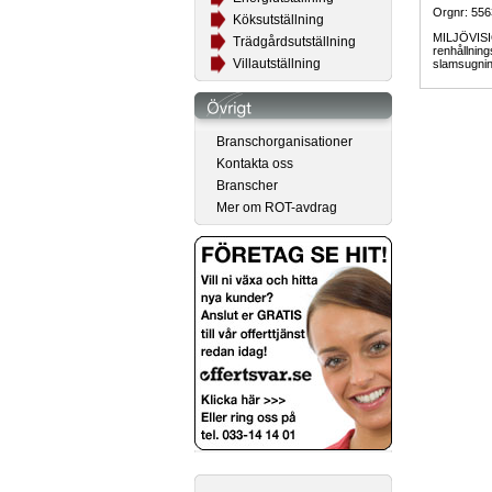
Orgnr: 55
Köksutställning
MILJÖVISI
Trädgårdsutställning
renhållning
Villautställning
slamsugning
Branschorganisationer
Kontakta oss
Branscher
Mer om ROT-avdrag