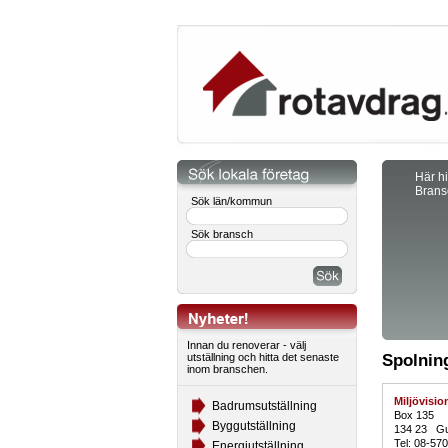
Här hi
Brans
Sök län/kommun
Sök bransch
Innan du renoverar - välj
utställning och hitta det senaste
Spolnin
inom branschen.
Miljövisio
Badrumsutställning
Box 135
Byggutställning
134 23 Gu
Tel: 08-57
Energiutställning