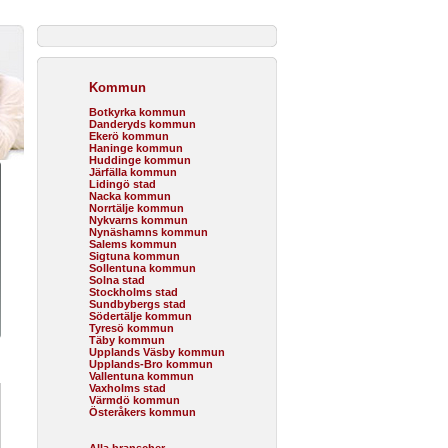
Kommun
Botkyrka kommun
Danderyds kommun
Ekerö kommun
Haninge kommun
Huddinge kommun
Järfälla kommun
Lidingö stad
Nacka kommun
Norrtälje kommun
Nykvarns kommun
Nynäshamns kommun
Salems kommun
Sigtuna kommun
Sollentuna kommun
Solna stad
Stockholms stad
Sundbybergs stad
Södertälje kommun
Tyresö kommun
Täby kommun
Upplands Väsby kommun
Upplands-Bro kommun
Vallentuna kommun
Vaxholms stad
Värmdö kommun
Österåkers kommun
Alla branscher