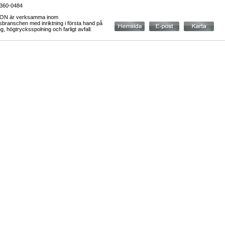
6360-0484
ON är verksamma inom
sbranschen med inriktning i första hand på
, högtrycksspolning och farligt avfall.