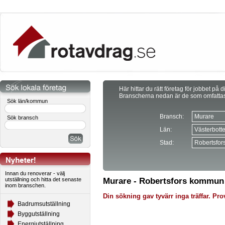
Här hittar du rätt företag för jobbet på d
Branscherna nedan är de som omfatta
Sök län/kommun
Bransch:
Sök bransch
Län:
Stad:
Innan du renoverar - välj
utställning och hitta det senaste
Murare - Robertsfors kommun
inom branschen.
Din sökning gav tyvärr inga träffar. Prov
Badrumsutställning
Byggutställning
Energiutställning