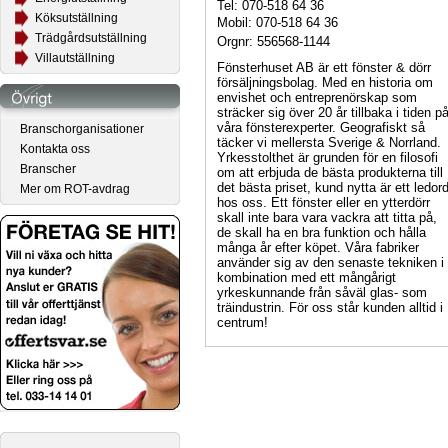
Tel: 070-518 64 36
Köksutställning
Mobil: 070-518 64 36
Trädgårdsutställning
Orgnr: 556568-1144
Villautställning
Fönsterhuset AB är ett fönster & dörr
försäljningsbolag. Med en historia om
envishet och entreprenörskap som
sträcker sig över 20 år tillbaka i tiden p
våra fönsterexperter. Geografiskt så
Branschorganisationer
täcker vi mellersta Sverige & Norrland.
Kontakta oss
Yrkesstolthet är grunden för en filosofi
Branscher
om att erbjuda de bästa produkterna till
det bästa priset, kund nytta är ett ledor
Mer om ROT-avdrag
hos oss. Ett fönster eller en ytterdörr
skall inte bara vara vackra att titta på,
de skall ha en bra funktion och hålla
många år efter köpet. Våra fabriker
använder sig av den senaste tekniken i
kombination med ett mångårigt
yrkeskunnande från såväl glas- som
träindustrin. För oss står kunden alltid i
centrum!