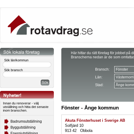
Här hittar du rätt företag för jobbet på d
Branscherna nedan är de som omfatta
Sök län/kommun
Bransch:
Sök bransch
Län:
Stad:
Innan du renoverar - välj
utställning och hitta det senaste
Fönster - Ånge kommun
inom branschen.
Akuta Fönsterhuset i Sverige AB
Badrumsutställning
Solfjärd 10
Byggutställning
913 42 Obbola
Energiutställning