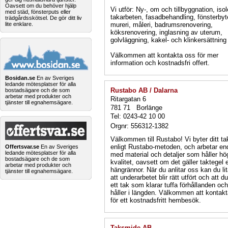
Oavsett om du behöver hjälp
Vi utför: Ny-, om och tillbyggnation, isol
med städ, fönsterputs eller
takarbeten, fasadbehandling, fönsterbyt
trädgårdsskötsel. De gör ditt liv
mureri, måleri, badrumsrenovering,
lite enklare.
köksrenovering, inglasning av uterum,
golvläggning, kakel- och klinkersättnin
Välkommen att kontakta oss för mer
information och kostnadsfri offert.
Bosidan.se
En av Sveriges
ledande mötesplatser för alla
Rustabo AB / Dalarna
bostadsägare och de som
arbetar med produkter och
Ritargatan 6
tjänster till egnahemsägare.
781 71 Borlänge
Tel: 0243-42 10 00
Orgnr: 556312-1382
Välkommen till Rustabo! Vi byter ditt ta
enligt Rustabo-metoden, och arbetar en
Offertsvar.se
En av Sveriges
ledande mötesplatser för alla
med material och detaljer som håller hö
bostadsägare och de som
kvalitet, oavsett om det gäller taktegel e
arbetar med produkter och
hängrännor. När du anlitar oss kan du li
tjänster till egnahemsägare.
att underarbetet blir rätt utfört och att du
ett tak som klarar tuffa förhållanden och
håller i längden. Välkommen att kontak
för ett kostnadsfritt hembesök.
Taksmide AB