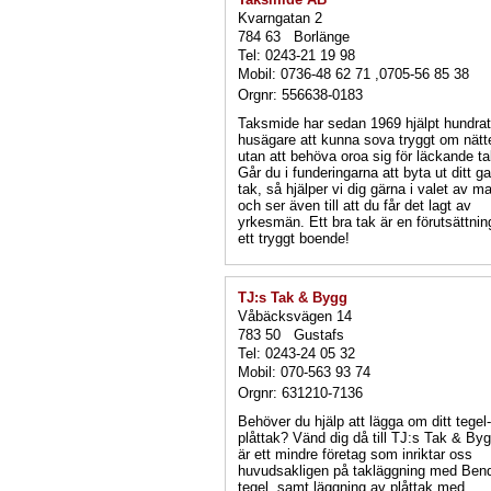
Kvarngatan 2
784 63 Borlänge
Tel: 0243-21 19 98
Mobil: 0736-48 62 71 ,0705-56 85 38
Orgnr: 556638-0183
Taksmide har sedan 1969 hjälpt hundrat
husägare att kunna sova tryggt om nätt
utan att behöva oroa sig för läckande ta
Går du i funderingarna att byta ut ditt g
tak, så hjälper vi dig gärna i valet av ma
och ser även till att du får det lagt av
yrkesmän. Ett bra tak är en förutsättnin
ett tryggt boende!
TJ:s Tak & Bygg
Våbäcksvägen 14
783 50 Gustafs
Tel: 0243-24 05 32
Mobil: 070-563 93 74
Orgnr: 631210-7136
Behöver du hjälp att lägga om ditt tegel-
plåttak? Vänd dig då till TJ:s Tak & Byg
är ett mindre företag som inriktar oss
huvudsakligen på takläggning med Ben
tegel, samt läggning av plåttak med