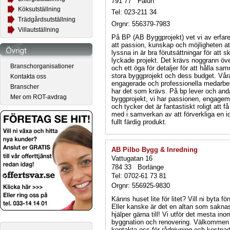
791 77 Falun
Köksutställning
Tel: 023-211 34
Trädgårdsutställning
Orgnr: 556379-7983
Villautställning
På BP (AB Byggprojekt) vet vi av erfar
att passion, kunskap och möjligheten at
lyssna in är bra förutsättningar för att s
lyckade projekt. Det krävs noggrann öv
Branschorganisationer
och ett öga för detaljer för att hålla sa
stora byggprojekt och dess budget. Vår
Kontakta oss
engagerade och professionella medarbe
Branscher
har det som krävs. På bp lever och and
Mer om ROT-avdrag
byggprojekt, vi har passionen, engage
och tycker det är fantastiskt roligt att f
med i samverkan av att förverkliga en idé
fullt färdig produkt.
AB Pilbo Bygg & Inredning
Vattugatan 16
784 33 Borlänge
Tel: 0702-61 73 81
Orgnr: 556925-9830
Känns huset lite för litet? Vill ni byta fö
Eller kanske är det en altan som saknas
hjälper gärna till! Vi utför det mesta ino
byggnation och renovering. Välkommen 
kontakta oss för rådgivning och kostnad