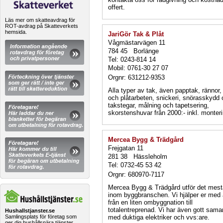
offert.
Läs mer om skatteavdrag för
ROT-avdrag på Skatteverkets
hemsida.
JariGör Tak & Plåt
Vågmästarvägen 11
784 45 Borlänge
Tel: 0243-814 14
Mobil: 0761-30 27 07
Orgnr: 631212-9353
Alla typer av tak, även papptak, rännor, 
och plåtarbeten, snickeri, snörasskydd
takstegar, målning och tapetsering,
skorstenshuvar från 2000:- inkl. monteri
Mercea Bygg & Trädgård
Frejgatan 11
281 38 Hässleholm
Tel: 0732-45 53 42
Orgnr: 680970-7117
Mercea Bygg & Trädgård utför det mest
inom byggbranschen. Vi hjälper er med a
från en liten ombyggnation till
totalentreprenad. Vi har även gott sama
Hushallstjanster.se
med duktiga elektriker och vvs:are.
Samlingsplats för företag som
ger dig hushållsnära tjänster.