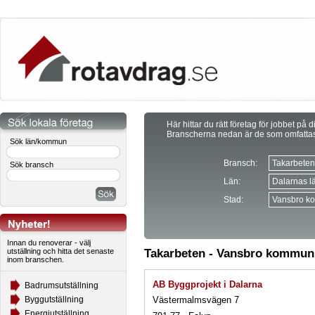
Här hittar du rätt företag för jobbet på d
Branscherna nedan är de som omfatta
Sök län/kommun
Bransch:
Sök bransch
Län:
Stad:
Innan du renoverar - välj
utställning och hitta det senaste
Takarbeten - Vansbro kommun
inom branschen.
AB Byggprojekt i Dalarna
Badrumsutställning
Västermalmsvägen 7
Byggutställning
Energiutställning