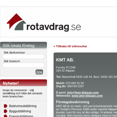
« Tillbaka till sökresultat
Sök län/kommun
KMT AB.
Sök bransch
Forsby Pl 2186
264 92 Klippan
Tel:
Maskinhall 0435-146 44, Bost. 0435-191 50
Mobil:
070-665 91 50
Org.Nr:
556749-5337
Innan du renoverar - välj
E-post:
info@kmt-klippan.com
utställning och hitta det senaste
Webbsida:
www.kmt-klippan.com
inom branschen.
Företagsbeskrivning
Badrumsutställning
KMT AB är en mark- och serviceentreprenör me
av Torbjörn Persson 1998 under namnet Klippans
Byggutställning
kunder, som för oss är lika viktiga. Vi arbetar 
resultat. Men kanske ännu viktigare med en här
Energiutställning