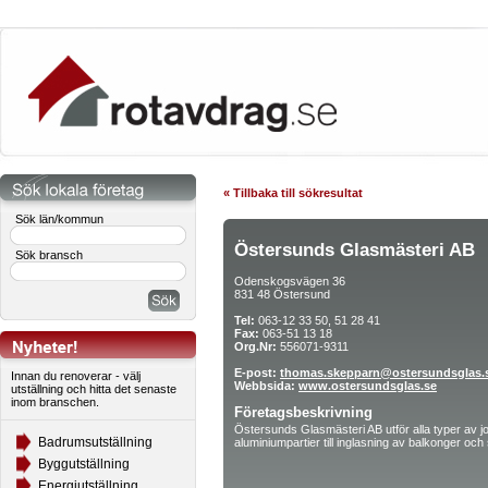
« Tillbaka till sökresultat
Sök län/kommun
Östersunds Glasmästeri AB
Sök bransch
Odenskogsvägen 36
831 48 Östersund
Tel:
063-12 33 50, 51 28 41
Fax:
063-51 13 18
Org.Nr:
556071-9311
E-post:
thomas.skepparn@ostersundsglas.
Innan du renoverar - välj
Webbsida:
www.ostersundsglas.se
utställning och hitta det senaste
inom branschen.
Företagsbeskrivning
Östersunds Glasmästeri AB utför alla typer av jobb
Badrumsutställning
aluminiumpartier till inglasning av balkonger och
Byggutställning
Energiutställning