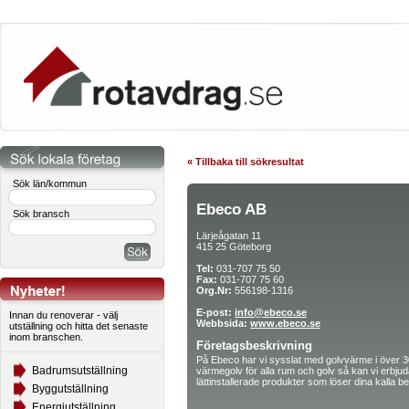
« Tillbaka till sökresultat
Sök län/kommun
Ebeco AB
Sök bransch
Lärjeågatan 11
415 25 Göteborg
Tel:
031-707 75 50
Fax:
031-707 75 60
Org.Nr:
556198-1316
E-post:
info@ebeco.se
Innan du renoverar - välj
Webbsida:
www.ebeco.se
utställning och hitta det senaste
inom branschen.
Företagsbeskrivning
På Ebeco har vi sysslat med golvvärme i över 30 
Badrumsutställning
värmegolv för alla rum och golv så kan vi erbjud
lättinstallerade produkter som löser dina kalla
Byggutställning
Energiutställning