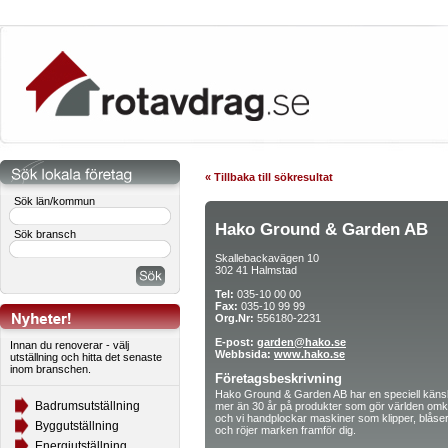
« Tillbaka till sökresultat
Sök län/kommun
Hako Ground & Garden AB
Sök bransch
Skallebackavägen 10
302 41 Halmstad
Tel:
035-10 00 00
Fax:
035-10 99 99
Org.Nr:
556180-2231
E-post:
garden@hako.se
Innan du renoverar - välj
Webbsida:
www.hako.se
utställning och hitta det senaste
inom branschen.
Företagsbeskrivning
Hako Ground & Garden AB har en speciell känsla f
Badrumsutställning
mer än 30 år på produkter som gör världen omkrin
och vi handplockar maskiner som klipper, blåser, 
Byggutställning
och röjer marken framför dig.
Energiutställning