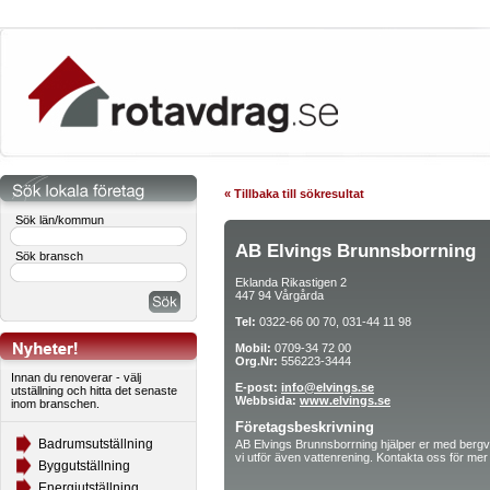
« Tillbaka till sökresultat
Sök län/kommun
AB Elvings Brunnsborrning
Sök bransch
Eklanda Rikastigen 2
447 94 Vårgårda
Tel:
0322-66 00 70, 031-44 11 98
Mobil:
0709-34 72 00
Org.Nr:
556223-3444
Innan du renoverar - välj
E-post:
info@elvings.se
utställning och hitta det senaste
Webbsida:
www.elvings.se
inom branschen.
Företagsbeskrivning
Badrumsutställning
AB Elvings Brunnsborrning hjälper er med bergv
vi utför även vattenrening. Kontakta oss för mer 
Byggutställning
Energiutställning