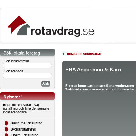
« Tillbaka till sökresultat
Sök län/kommun
ERA Andersson & Karn
Sök bransch
E-post:
bengt.andersson@erasweden.com
Webbsida:
www.erasweden.com/borensberg/
Innan du renoverar - välj
utställning och hitta det senaste
inom branschen.
Badrumsutställning
Byggutställning
Energiutställning