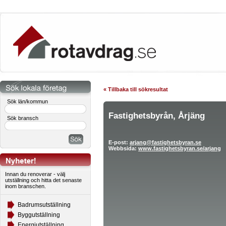
« Tillbaka till sökresultat
Sök län/kommun
Fastighetsbyrån, Årjäng
Sök bransch
E-post:
arjang@fastighetsbyran.se
Webbsida:
www.fastighetsbyran.se/arjang
Innan du renoverar - välj
utställning och hitta det senaste
inom branschen.
Badrumsutställning
Byggutställning
Energiutställning