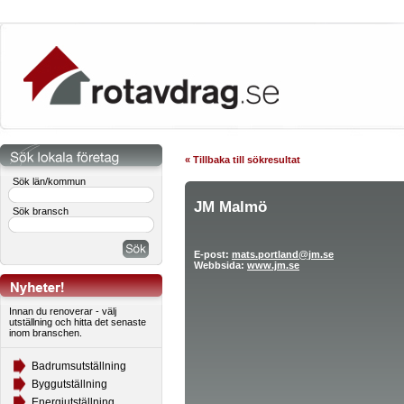
« Tillbaka till sökresultat
Sök län/kommun
JM Malmö
Sök bransch
E-post:
mats.portland@jm.se
Webbsida:
www.jm.se
Innan du renoverar - välj
utställning och hitta det senaste
inom branschen.
Badrumsutställning
Byggutställning
Energiutställning