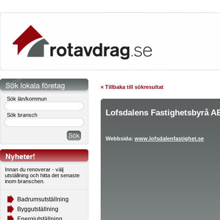
« Tillbaka till sökresultat
Sök län/kommun
Lofsdalens Fastighetsbyrå A
Sök bransch
Webbsida:
www.lofsdalenfastighet.se
Innan du renoverar - välj
utställning och hitta det senaste
inom branschen.
Badrumsutställning
Byggutställning
Energiutställning