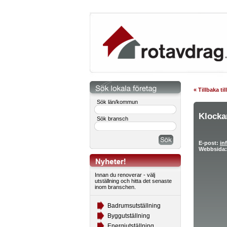
« Tillbaka ti
Sök län/kommun
Klocka
Sök bransch
E-post:
in
Webbsida:
Innan du renoverar - välj
utställning och hitta det senaste
inom branschen.
Badrumsutställning
Byggutställning
Energiutställning