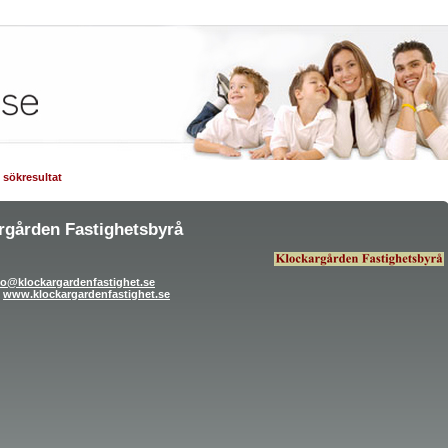
ll sökresultat
rgården Fastighetsbyrå
fo@klockargardenfastighet.se
www.klockargardenfastighet.se