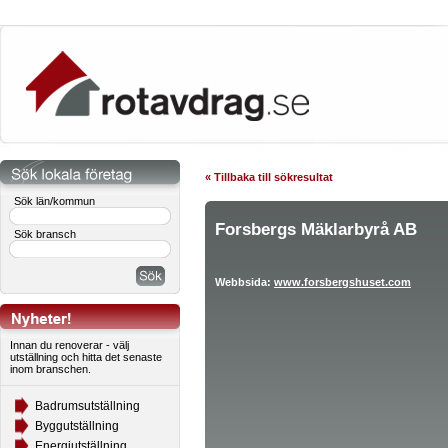
« Tillbaka till sökresultat
Sök län/kommun
Forsbergs Mäklarbyrå AB
Sök bransch
Webbsida:
www.forsbergshuset.com
Innan du renoverar - välj
utställning och hitta det senaste
inom branschen.
Badrumsutställning
Byggutställning
Energiutställning