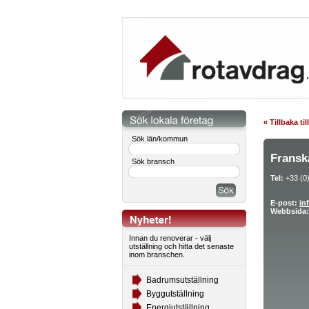
« Tillbaka ti
Sök län/kommun
Fransk
Sök bransch
Tel:
+33 (0)
E-post:
in
Webbsida:
Innan du renoverar - välj
utställning och hitta det senaste
inom branschen.
Badrumsutställning
Byggutställning
Energiutställning