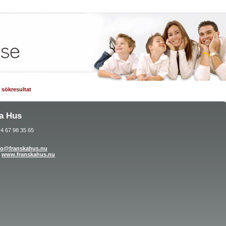
ll sökresultat
a Hus
4 67 98 35 65
fo@franskahus.nu
www.franskahus.nu