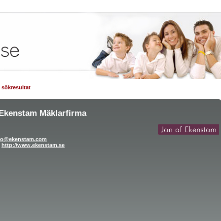
ll sökresultat
 Ekenstam Mäklarfirma
fo@ekenstam.com
http://www.ekenstam.se