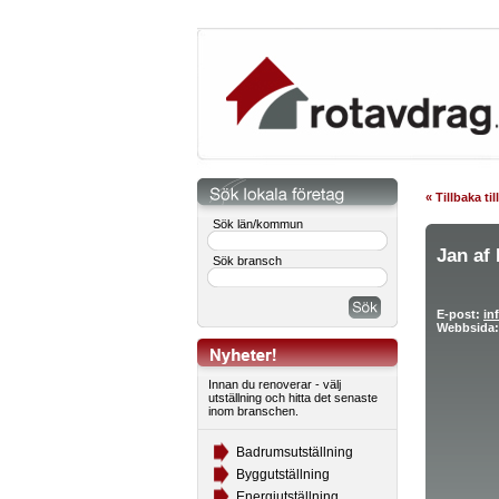
« Tillbaka ti
Sök län/kommun
Jan af
Sök bransch
E-post:
in
Webbsida:
Innan du renoverar - välj
utställning och hitta det senaste
inom branschen.
Badrumsutställning
Byggutställning
Energiutställning