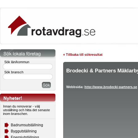
« Tillbaka till sökresultat
Sök län/kommun
Brodecki & Partners Mäklarb
Sök bransch
Webbsida:
http://www.brodecki-partners.se
Innan du renoverar - välj
utställning och hitta det senaste
inom branschen.
Badrumsutställning
Byggutställning
Energiutställning