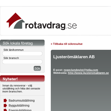
« Tillbaka till sökresultat
Sök län/kommun
Ljusterömäklaren AB
Sök bransch
E-post:
roger.lundqvist@telia.com
Webbsida:
http://www.ljusteromaklaren.se
Innan du renoverar - välj
utställning och hitta det senaste
inom branschen.
Badrumsutställning
Byggutställning
Energiutställning