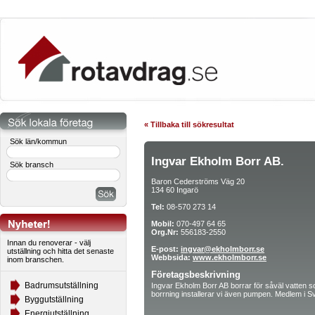
« Tillbaka till sökresultat
Sök län/kommun
Ingvar Ekholm Borr AB.
Sök bransch
Baron Cederströms Väg 20
134 60 Ingarö
Tel:
08-570 273 14
Mobil:
070-497 64 65
Org.Nr:
556183-2550
Innan du renoverar - välj
E-post:
ingvar@ekholmborr.se
utställning och hitta det senaste
Webbsida:
www.ekholmborr.se
inom branschen.
Företagsbeskrivning
Badrumsutställning
Ingvar Ekholm Borr AB borrar för såväl vatten s
borrning installerar vi även pumpen. Medlem i S
Byggutställning
Energiutställning