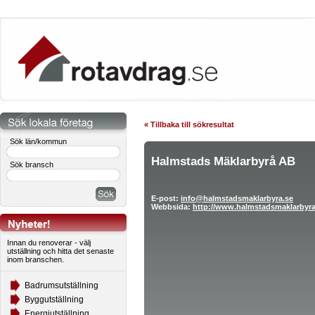
« Tillbaka till sökresultat
Sök län/kommun
Halmstads Mäklarbyrå AB
Sök bransch
E-post:
info@halmstadsmaklarbyra.se
Webbsida:
http://www.halmstadsmaklarbyra
Innan du renoverar - välj
utställning och hitta det senaste
inom branschen.
Badrumsutställning
Byggutställning
Energiutställning