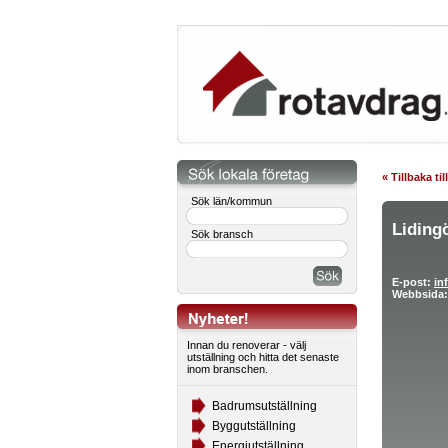
« Tillbaka ti
Sök län/kommun
Lidingö
Sök bransch
E-post:
in
Webbsida:
Innan du renoverar - välj
utställning och hitta det senaste
inom branschen.
Badrumsutställning
Byggutställning
Energiutställning