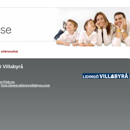
ll sökresultat
 Villabyrå
fo@lvb.nu
http://www.lidingovillabyra.com