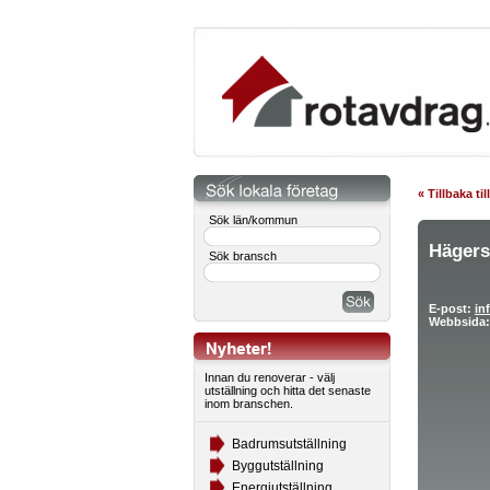
« Tillbaka ti
Sök län/kommun
Hägers
Sök bransch
E-post:
in
Webbsida:
Innan du renoverar - välj
utställning och hitta det senaste
inom branschen.
Badrumsutställning
Byggutställning
Energiutställning