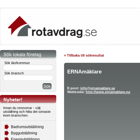
« Tillbaka till sökresultat
Sök län/kommun
ERNAmäklare
Sök bransch
E-post:
info@ernamaklare.se
Webbsida:
http://www.ernamaklare.nu
Innan du renoverar - välj
utställning och hitta det senaste
inom branschen.
Badrumsutställning
Byggutställning
Energiutställning