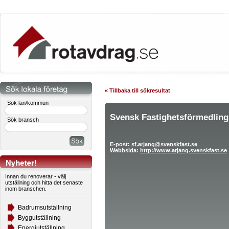
« Tillbaka till sökresultat
Sök län/kommun
Svensk Fastighetsförmedling
Sök bransch
E-post:
sf.arjang@svenskfast.se
Webbsida:
http://www.arjang.svenskfast.se
Innan du renoverar - välj
utställning och hitta det senaste
inom branschen.
Badrumsutställning
Byggutställning
Energiutställning