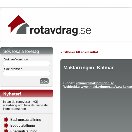
« Tillbaka till sökresultat
Sök län/kommun
Mäklarringen, Kalmar
Sök bransch
E-post:
kalmar@maklarringen.se
Webbsida:
www.maklarringen.se/Vara-konto
Innan du renoverar - välj
utställning och hitta det senaste
inom branschen.
Badrumsutställning
Byggutställning
Energiutställning