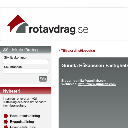
« Tillbaka till sökresultat
Sök län/kommun
Gunilla Håkansson Fastighet
Sök bransch
E-post:
gunilla@gunillah.com
Webbsida:
http://www.gunillah.com
Innan du renoverar - välj
utställning och hitta det senaste
inom branschen.
Badrumsutställning
Byggutställning
Energiutställning