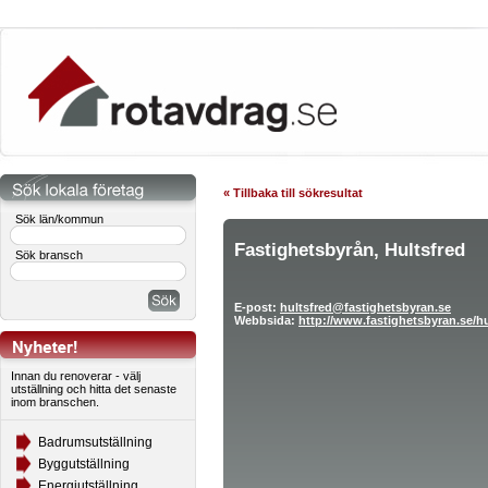
« Tillbaka till sökresultat
Sök län/kommun
Fastighetsbyrån, Hultsfred
Sök bransch
E-post:
hultsfred@fastighetsbyran.se
Webbsida:
http://www.fastighetsbyran.se/hu
Innan du renoverar - välj
utställning och hitta det senaste
inom branschen.
Badrumsutställning
Byggutställning
Energiutställning