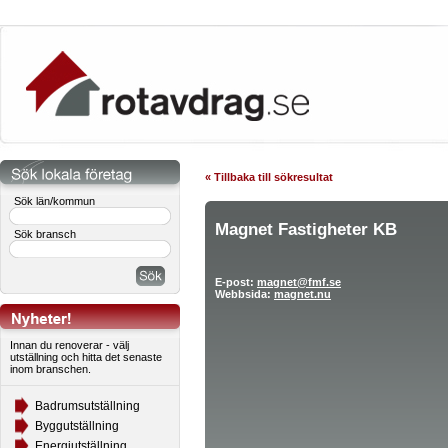
« Tillbaka till sökresultat
Sök län/kommun
Magnet Fastigheter KB
Sök bransch
E-post:
magnet@fmf.se
Webbsida:
magnet.nu
Innan du renoverar - välj
utställning och hitta det senaste
inom branschen.
Badrumsutställning
Byggutställning
Energiutställning