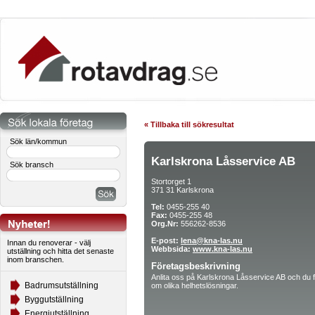
« Tillbaka till sökresultat
Sök län/kommun
Karlskrona Låsservice AB
Sök bransch
Stortorget 1
371 31 Karlskrona
Tel:
0455-255 40
Fax:
0455-255 48
Org.Nr:
556262-8536
E-post:
lena@kna-las.nu
Innan du renoverar - välj
Webbsida:
www.kna-las.nu
utställning och hitta det senaste
inom branschen.
Företagsbeskrivning
Anlita oss på Karlskrona Låsservice AB och du får
Badrumsutställning
om olika helhetslösningar.
Byggutställning
Energiutställning