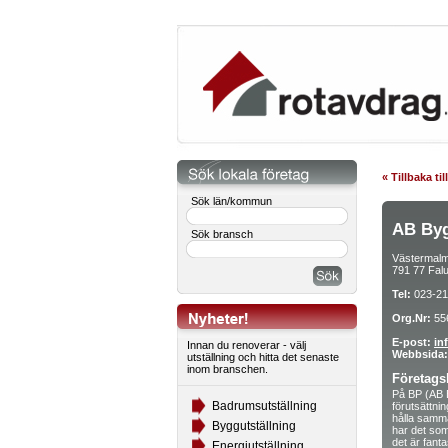
« Tillbaka ti
Sök län/kommun
AB Byg
Sök bransch
Västermal
791 77 Fal
Tel:
023-21
Org.Nr:
55
E-post:
in
Innan du renoverar - välj
Webbsida:
utställning och hitta det senaste
inom branschen.
Företags
På BP (AB B
Badrumsutställning
förutsättni
hålla samm
Byggutställning
har det som
det är fanta
Energiutställning