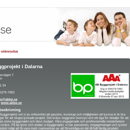
ll sökresultat
gprojekt i Dalarna
msvägen 7
un
1 34
6379-7983
fo@abbp.se
www.abbp.se
beskrivning
yggprojekt) vet vi av erfarenhet att passion, kunskap och möjligheten att lyssna in är bra
ngar för att skapa lyckade projekt. Det krävs noggrann översyn och ett öga för detaljer för att
an stora byggprojekt och dess budget. Våra engagerade och professionella medarbetare
 krävs. På bp lever och andas vi byggprojekt, vi har passionen, engagemanget och tycker
stiskt roligt att få vara med i samverkan av att förverkliga en idé till fullt färdig produkt.