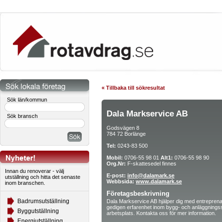
« Tillbaka till sökresultat
Sök län/kommun
Dala Markservice AB
Sök bransch
Godsvägen 8
784 72 Borlänge
Tel:
0243-83 500
Mobil:
0706-55 98 01
Alt1:
0706-55 98 90
Org.Nr:
F-skattesedel finnes
Innan du renoverar - välj
E-post:
info@dalamark.se
utställning och hitta det senaste
Webbsida:
www.dalamark.se
inom branschen.
Företagsbeskrivning
Badrumsutställning
Dala Markservice AB hjälper dig med entreprenad
gedigen erfarenhet inom bygg- och anläggningss
Byggutställning
arbetsplats. Kontakta oss för mer information.
Energiutställning