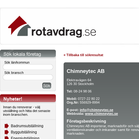
« Tillbaka till sökresultat
Sök län/kommun
Chimneytec AB
Sök bransch
Elektravägen 64
126 30 Stockholm
Tel:
08-24 98 06
Mobil:
0727-22 80 22
Org.Nr:
556929-8994
Innan du renoverar - välj
E-post:
info@chimneytec.se
utställning och hitta det senaste
Webbsida:
www.chimneytec.se
inom branschen.
Företagsbeskrivning
Badrumsutställning
Chimneytec AB importerar, marknadsför och säljer
ventilationskanaler och imkanaler samt för ren
Byggutställning
marknaden.
Energiutställning