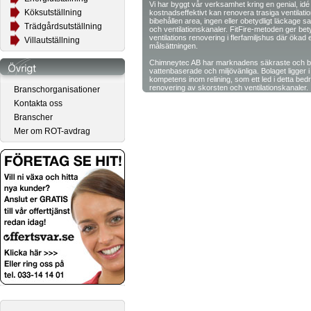
Vi har byggt vår verksamhet kring en genial, idé f
Köksutställning
kostnadseffektivt kan renovera trasiga ventilat
bibehållen area, ingen eller obetydligt läckage s
Trädgårdsutställning
och ventilationskanaler. FitFire-metoden ger b
ventilations renovering i flerfamiljshus där ökad
Villautställning
målsättningen.
Chimneytec AB har marknadens säkraste och br
vattenbaserade och miljövänliga. Bolaget ligger
kompetens inom relining, som ett led i detta bedri
renovering av skorsten och ventilationskanaler.
Branschorganisationer
Kontakta oss
Chimneytec AB har tillsammans med den Italiens
den Svenska marknaden, FitFire Vent och FitFire
Branscher
kostnadseffektiv renovering av ventilationskana
bostadsföretag och bostadsrättsföreningar.
Mer om ROT-avdrag
Vi erbjuder ett heltäckande utbud av produkter i 
imkanaler.