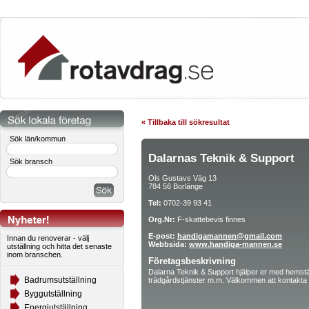
« Tillbaka till sökresultat
Sök län/kommun
Dalarnas Teknik & Support
Sök bransch
Ols Gustavs Väg 13
784 56 Borlänge
Tel:
0702-39 93 41
Org.Nr:
F-skattebevis finnes
E-post:
handigamannen@gmail.com
Innan du renoverar - välj
Webbsida:
www.handiga-mannen.se
utställning och hitta det senaste
inom branschen.
Företagsbeskrivning
Dalarna Teknik & Support hjälper er med hemstäd
Badrumsutställning
trädgårdstjänster m.m. Välkommen att kontakta o
Byggutställning
Energiutställning