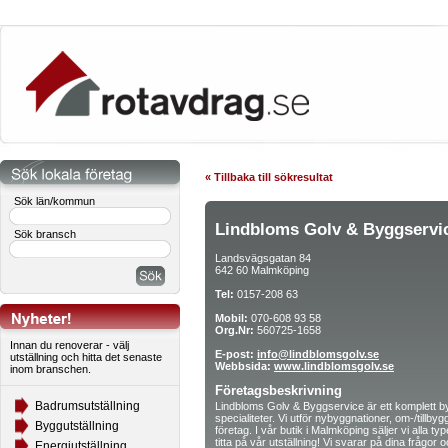
« Tillbaka till sökresultat
Sök län/kommun
Lindbloms Golv & Byggservi
Sök bransch
Landsvägsgatan 84
642 60 Malmköping
Tel:
0157-208 63
Mobil:
070-608 93 58
Org.Nr:
560725-1658
Innan du renoverar - välj
E-post:
info@lindblomsgolv.se
utställning och hitta det senaste
Webbsida:
www.lindblomsgolv.se
inom branschen.
Företagsbeskrivning
Badrumsutställning
Lindbloms Golv & Byggservice är ett komplett b
specialiteter. Vi utför nybyggnationer, om-/tillb
Byggutställning
företag. I vår butik i Malmköping säljer vi alla 
titta på vår utställning! Vi svarar på dina frågo
Energiutställning