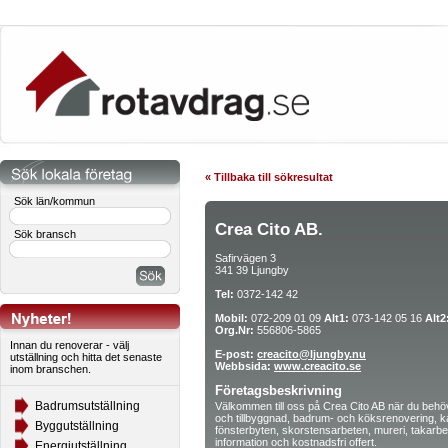
« Tillbaka till sökresultat
Sök län/kommun
Crea Cito AB.
Sök bransch
Safirvägen 3
341 39 Ljungby
Tel:
0372-142 42
Mobil:
072-209 01 09
Alt1:
073-142 05 16
Alt2
Org.Nr:
556806-5865
Innan du renoverar - välj
E-post:
creacito@ljungby.nu
utställning och hitta det senaste
Webbsida:
www.creacito.se
inom branschen.
Företagsbeskrivning
Badrumsutställning
Välkommen till oss på Crea Cito AB när du behöv
och tillbyggnad, badrum- och köksrenovering, kak
Byggutställning
fönsterbyten, skorstensarbeten, mureri, takarb
information och kostnadsfri offert.
Energiutställning