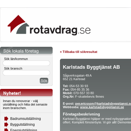
« Tillbaka till sökresultat
Sök län/kommun
Karlstads Byggtjänst AB
Sök bransch
Sågverksgatan 49 A
652 21 Karlstad
Tel:
054-53 30 93
Fax:
054-85 35 36
Mobil:
070-557 33 80
Org.Nr:
F-skattebevis finnes
Innan du renoverar - välj
E-post:
per.ericsson@karlstadsbyggtjanst.s
utställning och hitta det senaste
Webbsida:
www.karlstadsbyggtjanst.se
inom branschen.
Företagsbeskrivning
Badrumsutställning
Karlstad Byggtjänst hjälper er med nybyggnation,
offert. Komplett fönsterbyte. Vi gör allt! Demonte
Byggutställning
Energiutställning