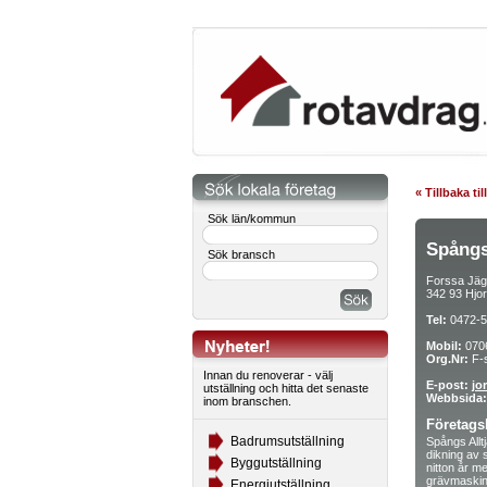
« Tillbaka ti
Sök län/kommun
Spångs
Sök bransch
Forssa Jäg
342 93 Hjo
Tel:
0472-5
Mobil:
070
Org.Nr:
F-s
Innan du renoverar - välj
E-post:
jo
utställning och hitta det senaste
Webbsida:
inom branschen.
Företags
Badrumsutställning
Spångs Allt
dikning av 
Byggutställning
nitton år m
grävmaskin 
Energiutställning