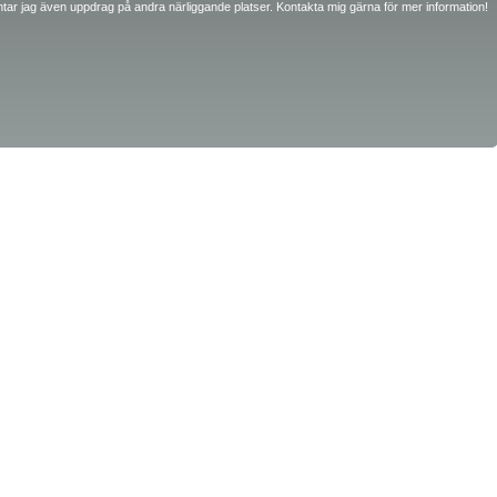
ntar jag även uppdrag på andra närliggande platser. Kontakta mig gärna för mer information!