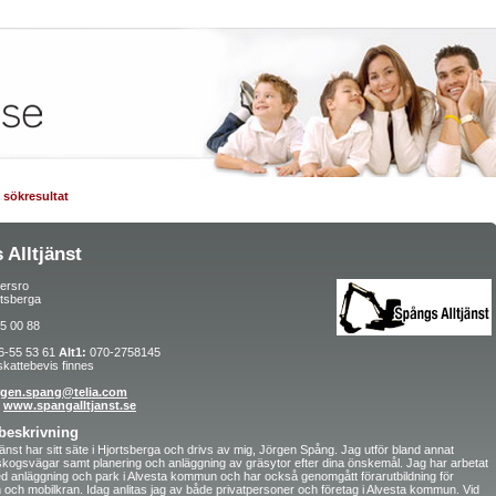
ll sökresultat
 Alltjänst
ersro
rtsberga
5 00 88
6-55 53 61
Alt1:
070-2758145
kattebevis finnes
rgen.spang@telia.com
www.spangalltjanst.se
beskrivning
jänst har sitt säte i Hjortsberga och drivs av mig, Jörgen Spång. Jag utför bland annat
skogsvägar samt planering och anläggning av gräsytor efter dina önskemål. Jag har arbetat
ed anläggning och park i Alvesta kommun och har också genomgått förarutbildning för
och mobilkran. Idag anlitas jag av både privatpersoner och företag i Alvesta kommun. Vid