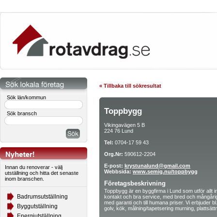
« Tillbaka till sökresultat
Sök län/kommun
Toppbygg
Sök bransch
Vikingavägen 5 B
224 76 Lund
Tel:
0704-17 59 43
Org.Nr:
590612-2204
E-post:
krystunalund@gmail.com
Innan du renoverar - välj
Webbsida:
www.semig.nu/toppbygg
utställning och hitta det senaste
inom branschen.
Företagsbeskrivning
Toppbygg är en byggfirma i Lund som utför allt in
Badrumsutställning
kontakt och bra service, med bred och mångårig
med garanti och till humana priser. Vi erbjuder b
Byggutställning
golv, kök, målning/tapetsering murning, plattsätt
Energiutställning