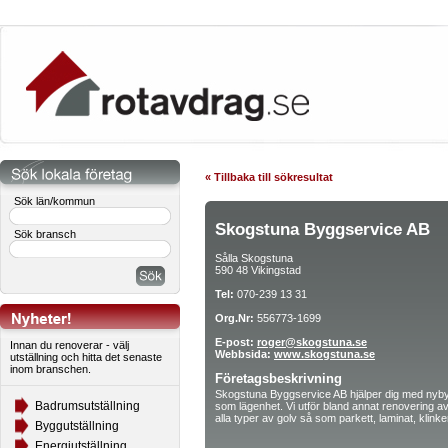
« Tillbaka till sökresultat
Sök län/kommun
Skogstuna Byggservice AB
Sök bransch
Sålla Skogstuna
590 48 Vikingstad
Tel:
070-239 13 31
Org.Nr:
556773-1699
E-post:
roger@skogstuna.se
Innan du renoverar - välj
Webbsida:
www.skogstuna.se
utställning och hitta det senaste
inom branschen.
Företagsbeskrivning
Skogstuna Byggservice AB hjälper dig med nybygg
Badrumsutställning
som lägenhet. Vi utför bland annat renovering a
alla typer av golv så som parkett, laminat, klink
Byggutställning
Energiutställning