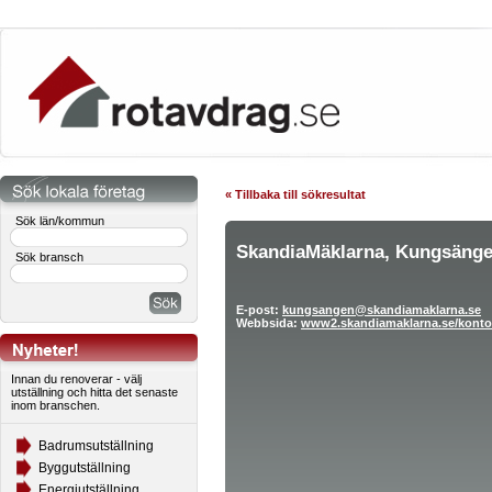
« Tillbaka till sökresultat
Sök län/kommun
SkandiaMäklarna, Kungsäng
Sök bransch
E-post:
kungsangen@skandiamaklarna.se
Webbsida:
www2.skandiamaklarna.se/kontor
Innan du renoverar - välj
utställning och hitta det senaste
inom branschen.
Badrumsutställning
Byggutställning
Energiutställning