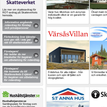
Läs mer om skatteavdrag för
Varje hus tillverkas och avsynas
Ökad makt ö
ROT-avdrag på Skatteverkets
individuellt vilket är en garanti för
vardagen och 
hemsida.
hög kvalitet.
Fritidshus för alla miljöer - från
Vi förmedlar 
kusten och sjön till fjället och
och enkelhet.
skogsgläntan.
Hushallstjanster.se
Samlingsplats för företag som
ger dig hushållsnära tjänster.