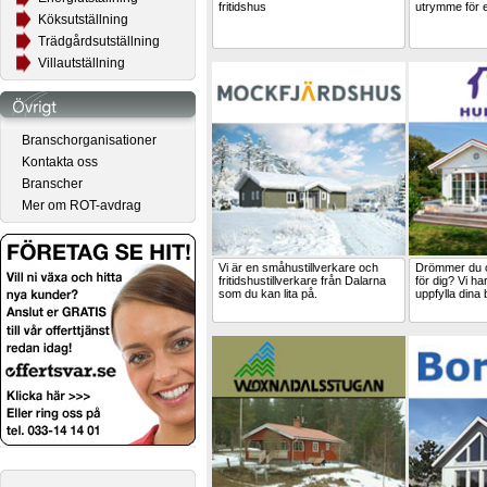
fritidshus
utrymme för e
Köksutställning
Trädgårdsutställning
Villautställning
Branschorganisationer
Kontakta oss
Branscher
Mer om ROT-avdrag
Vi är en småhustillverkare och
Drömmer du o
fritidshustillverkare från Dalarna
för dig? Vi har 
som du kan lita på.
uppfylla dina