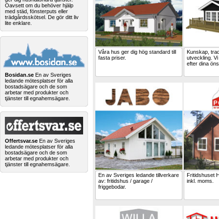
Oavsett om du behöver hjälp
med städ, fönsterputs eller
trädgårdsskötsel. De gör ditt liv
lite enklare.
Våra hus ger dig hög standard till
Kunskap, trad
fasta priser.
utveckling. V
efter dina ön
Bosidan.se
En av Sveriges
ledande mötesplatser för alla
bostadsägare och de som
arbetar med produkter och
tjänster till egnahemsägare.
Offertsvar.se
En av Sveriges
ledande mötesplatser för alla
bostadsägare och de som
arbetar med produkter och
tjänster till egnahemsägare.
En av Sveriges ledande tillverkare
Fritidshuset 
av: fritidshus / garage /
inkl. moms.
friggebodar.