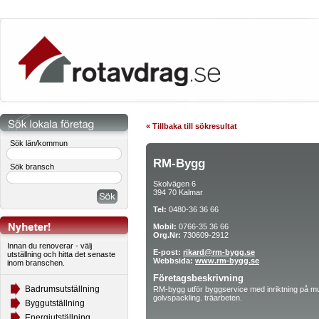
« Tillbaka till sökresultat
Sök län/kommun
RM-Bygg
Sök bransch
Skolvägen 6
394 70 Kalmar
Tel:
0480-36 36 66
Mobil:
0766-35 36 66
Org.Nr:
730609-2912
Innan du renoverar - välj
E-post:
rikard@rm-bygg.se
utställning och hitta det senaste
Webbsida:
www.rm-bygg.se
inom branschen.
Företagsbeskrivning
Badrumsutställning
RM-bygg utför byggservice med inriktning på mur
golvspackling. träarbeten.
Byggutställning
Energiutställning